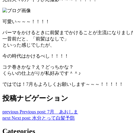
可愛い～～～！！！！
パーマをかけるときに前髪までかけることが主流になりまし
一昔前だと、「前髪はなしで」
といった感じでしたが、
今の時代はかけるべし！！！！
コテ巻きかな？え？どっちかな？
くらいの仕上がりが私好みです＾＾♪
ではでは！7月もよろしくお願いします～～～！！！！！
投稿ナビゲーション
previous
Previous post:
7月 あおしま
next
Next post:
水分とって白髪予防
Categories