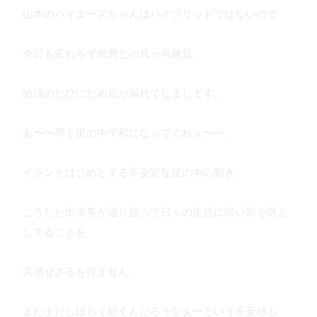
山本のハイエースちゃんはハイブリッドではないので
今日も変わらず燃費との真っ向勝負。
給油のたびにため息が漏れてしまします。
あ〜〜早く世の中平和になってくれぇ〜〜。
イランをはじめとする不安定な世の中の動き。
こうした出来事が巡り巡って日々の生活に暗い影を落と
してることを
実感せざるを得ません。
まだまだしばらく続くんだろうなぁ〜という不安感も