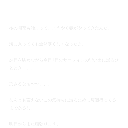
桜の開花も始まって、ようやく春がやってきたんだ。
海に入ってても全然寒くなくなったよ。
夕日を眺めながら今日1日のサーフィンの思い出に浸るひ
ととき、、。
染みるなぁ〜〜、、。
なんとも言えないこの気持ちに浸るために毎週行ってる
まであるな。
明日からまた頑張ります。