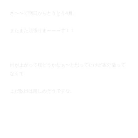
さ〜〜て明日からとうとう4月。
またまた頑張りまーーーす！！
雨が上がって桜どうかなぁ〜と思ってたけど案外散って
なくて
まだ数日は楽しめそうですな。