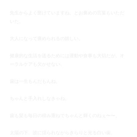
先生からよく磨けていますね。とお褒めの言葉もいただ
いた。
大人になって褒められるの嬉しい。
健康的な生活を送るためには運動や食事も大切だが、オ
ーラルケアも欠かせない。
歯は一生もんだもんね。
ちゃんと手入れしなきゃね。
歯も髪も毎日の積み重ねでちゃんと輝くのねぇ〜〜。
太陽の下、波に揺られながらきらりと光る白い歯。