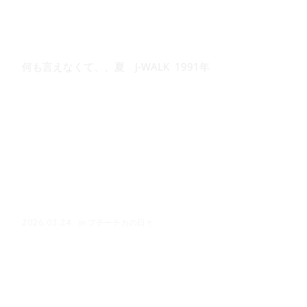
何も言えなくて、、夏 J-WALK 1991年
in
プチーチカの日々
2026.03.24