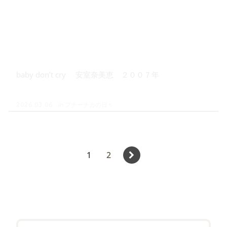
baby don’t cry 安室奈美恵 ２００７年
in
プチーチカの日々
2026.03.06
投
Page
Page
1
2
稿
の
ペ
ー