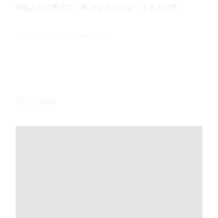
雨あがりの夜空に RCサクセション １９８０年
in
プチーチカの日々
2026.03.31
REVIVAL