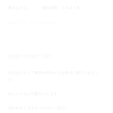
輝きながら、、、 徳永英明 １９８７年
in
プチーチカの日々
2026.03.11
BABY DON`T CRY
今日はスタッフ亀井が赤ちゃんを見せに来てくれまし
た。
めちゃくちゃ可愛かったです。
泣かれなくてよかった〜〜（安心）