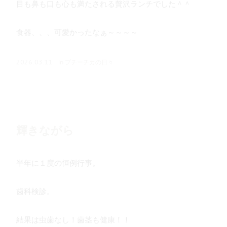
目も鼻も口も心も満たされる贅沢ランチでした＾＾
食器、、、可愛かったなぁ～～～～
in
プチーチカの日々
2026.03.11
輝きながら
半年に１度の恒例行事。
歯科検診。
結果は虫歯なし！歯茎も健康！！