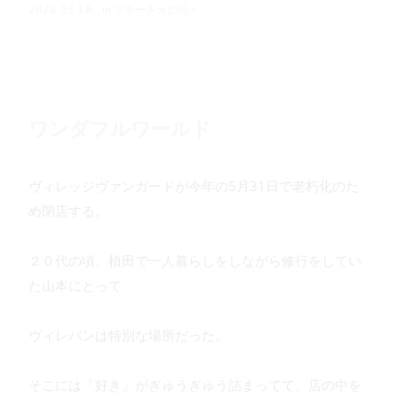
in
プチーチカの日々
2026.03.18
ワンダフルワールド
ヴィレッジヴァンガードが今年の5月31日で老朽化のた
め閉店する。
２０代の頃、植田で一人暮らしをしながら修行をしてい
た山本にとって
ヴィレバンは特別な場所だった。
そこには「好き」がぎゅうぎゅう詰まってて、店の中を