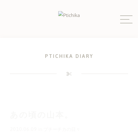
Skip
to
content
PTICHIKA DIARY
あの頃の山本。
2010.06.09
in
プチーチカの日々