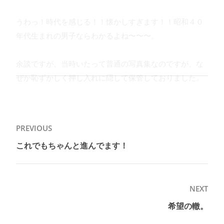
うわっ！時代を感じる！！懐かしすぎます！！昭和４０
年代生まれの男子ならわかるよね〜〜〜。
余談ですが、当時いたって普通の写真集なのですが、な
ぜか恥ずかしく押し入れに隠して保管しておりました。
投
PREVIOUS
稿
これでもちゃんと進んでます！
Previous
ナ
post:
ビ
ゲ
NEXT
ー
希望の轍。
Next
シ
post: