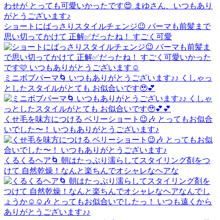
ショートにばっさりスタイルチェンジ😉 パーマも前髪まで
思い切ってかけて 正解✅だったね！ すごく可愛
ミニボブパーマ🌀 いつもありがとうございます♪♪ くしゃっ
としたスタイルがとても お似合いです🥹💕
くせ毛を味方につける ベリーショート😉🎶 とってもお似合
いでした〜！ いつもありがとうございます♪
くるくるヘア🌀 朝はたっぷり濡らしてスタイリング剤をつ
けて 自然乾燥！なんと楽ちんでオシャレなヘアな