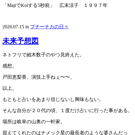
「MajiでKoiする5秒前」 広末涼子 １９９７年
2026.07.15
in
プチーチカの日々
未来予想図
ネトフリで細木数子のやつ見終えた。
感想。
戸田恵梨香、演技上手ねぇ〜〜。
以上。
もともと占いをあまり信じないし興味もない。
そんな自分が２０代の頃、１度だけ占いに行った事がある。
場所は岐阜の山奥の一軒家。
迎えてくれたのはナメック星の最長老のような婆さんだっ