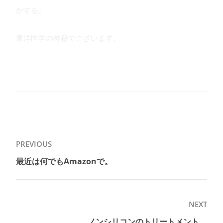
がする。
東洋医学の神秘でございます。
投
PREVIOUS
稿
最近は何でもAmazonで。
Previous
ナ
post:
ビ
ゲ
NEXT
ー
ノンシリコンのトリートメント。
Next