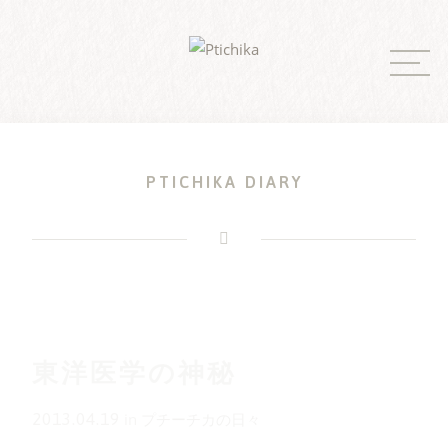
Skip
to
content
PTICHIKA DIARY
東洋医学の神秘
2013.04.19
in
プチーチカの日々