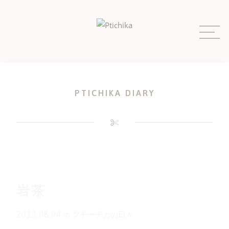
Skip
to
content
PTICHIKA DIARY
岩茶
2013.08.04
in
プチーチカの日々