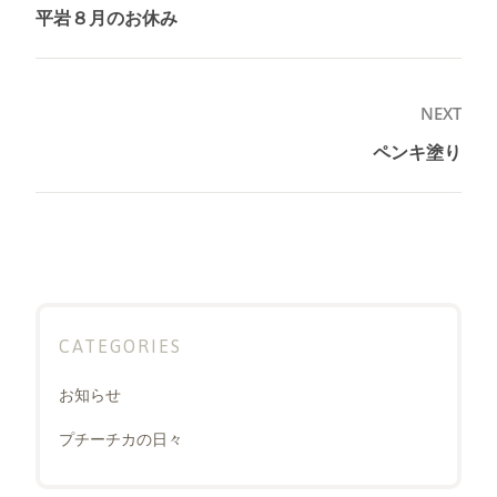
稿
平岩８月のお休み
Previous
ナ
post:
ビ
ゲ
NEXT
ー
ペンキ塗り
Next
シ
post:
ョ
ン
CATEGORIES
お知らせ
プチーチカの日々