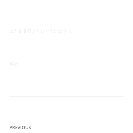
また是非行きたいと思います☆
平岩
投
PREVIOUS