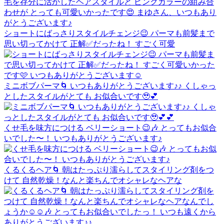
ショートにばっさりスタイルチェンジ😉 パーマも前髪まで
思い切ってかけて 正解✅だったね！ すごく可愛
ミニボブパーマ🌀 いつもありがとうございます♪♪ くしゃっ
としたスタイルがとても お似合いです🥹💕
くせ毛を味方につける ベリーショート😉🎶 とってもお似合
いでした〜！ いつもありがとうございます♪
くるくるヘア🌀 朝はたっぷり濡らしてスタイリング剤をつ
けて 自然乾燥！なんと楽ちんでオシャレなヘアな