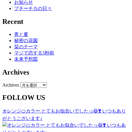
お知らせ
プチーチカの日々
Recent
青と夏
秘密の花園
栞のテーマ
マジで恋する5秒前
未来予想図
Archives
Archives
FOLLOW US
オレンジ🍊カラー とてもお似合いでしたっ😆❣️ いつもあり
がとうございます♪