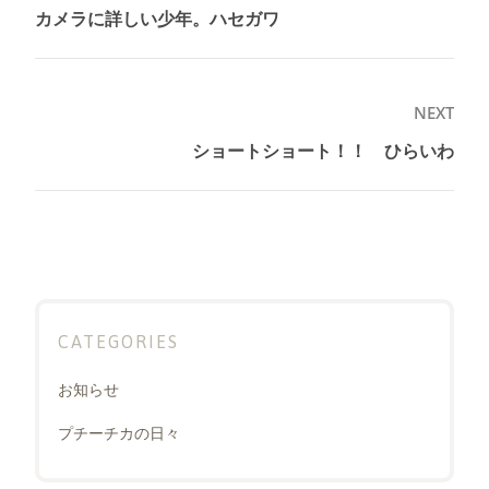
稿
カメラに詳しい少年。ハセガワ
Previous
ナ
post:
ビ
ゲ
NEXT
ー
ショートショート！！ ひらいわ
Next
シ
post:
ョ
ン
CATEGORIES
お知らせ
プチーチカの日々