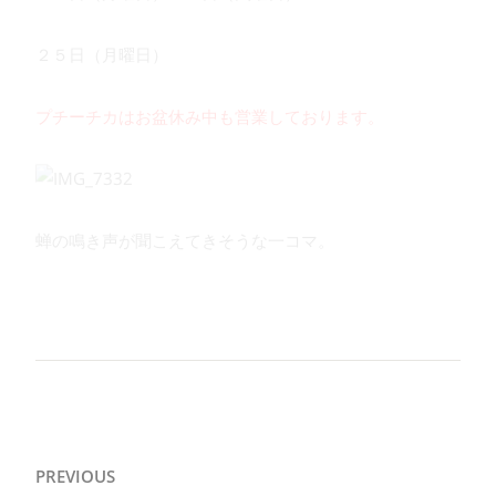
２５日（月曜日）
プチーチカはお盆休み中も営業しております。
蝉の鳴き声が聞こえてきそうな一コマ。
投
PREVIOUS