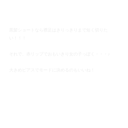
黒髪ショートなら襟足はきりっきりまで短く切りた
い！！！
それで、赤リップでおもいきり女の子っぽく・・・♪
大きめピアスでモードに決めるのもいいね！