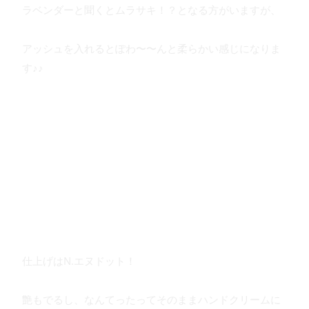
ラベンダーと聞くとムラサキ！？となる方がいますが、
アッシュを入れるとぽわ〜〜んと柔らかい感じになりま
す♪♪
仕上げはN.エヌドット！
艶もでるし、なんてったってそのままハンドクリームに