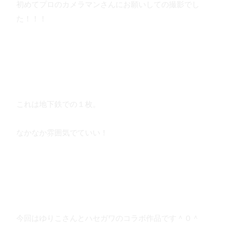
初めてプロのカメラマンさんにお願いしての撮影でし
た！！！
これは地下鉄での１枚。
なかなか雰囲気でていい！
今回はゆりこさんとハセガワのコラボ作品です＾０＾