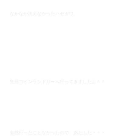
なかなか洗えなかったハセガワ。
先日コインランドリーへ行ってきましたよ＾＾
全然行ったことなかったので、あたふた・・・