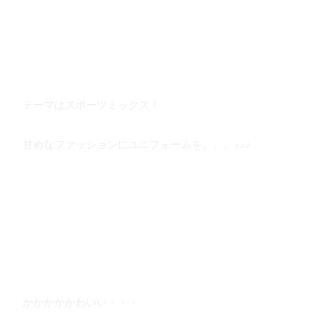
テーマはスポーツミックス！
甘めなファッションにユニフォームを。。。♪♪♪
かかかかかわいい・・・