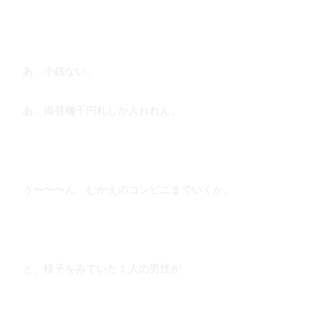
あ、小銭ない。
あ、両替機千円札しか入れれん。
う〜〜〜ん、むかえのコンビニまでいくか。
と、様子をみていた１人の男性が