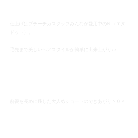
仕上げはプチーチカスタッフみんなが愛用中のN.（エヌ
ドット）。
毛先まで美しいヘアスタイルが簡単に出来上がり♪♪
前髪を長めに残した大人めショートのできあがり＾０＾