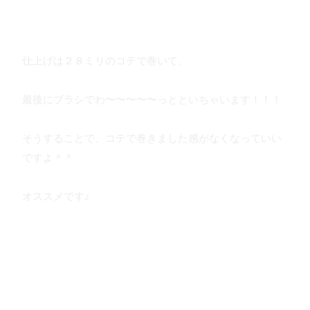
仕上げは２８ミリのコテで巻いて、
最後にブラシでわ〜〜〜〜〜っとといちゃいます！！！
そうすることで、コテで巻きました感がなくなっていい
ですよ＾＾
オススメです♪