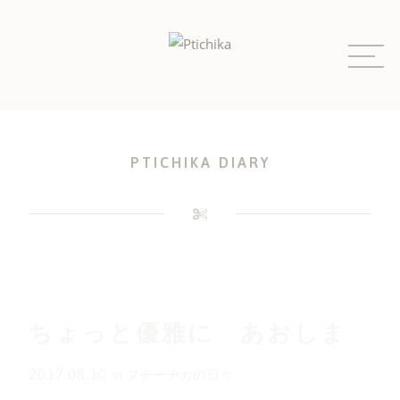
Skip
to
content
PTICHIKA DIARY
ちょっと優雅に あおしま
2017.08.10
in
プチーチカの日々