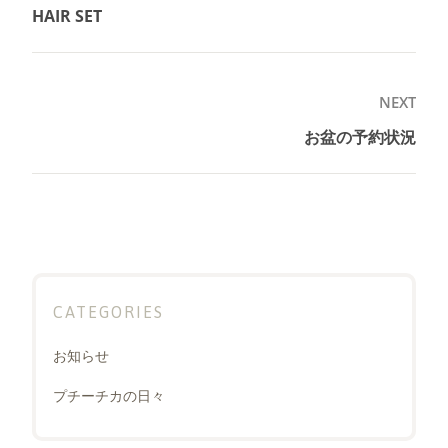
稿
HAIR SET
Previous
ナ
post:
ビ
ゲ
NEXT
ー
お盆の予約状況
Next
シ
post:
ョ
ン
CATEGORIES
お知らせ
プチーチカの日々