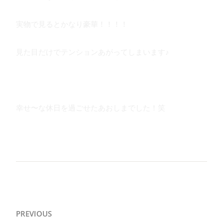
実物で見るとかなり豪華！！！！
見た目だけでテンションあがってしまいます♪
幸せ〜な休日を過ごせたあおしまでした！笑
投
PREVIOUS