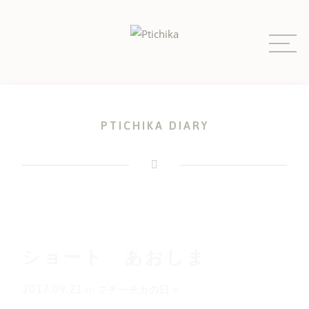
Skip
to
content
PTICHIKA DIARY
ショート あおしま
2017.09.21
in
プチーチカの日々