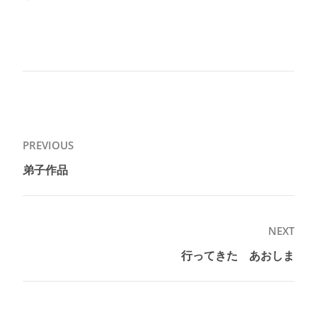
投
PREVIOUS
稿
弟子作品
Previous
ナ
post:
ビ
ゲ
NEXT
ー
行ってきた あおしま
Next
シ
post:
ョ
ン