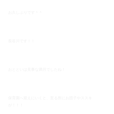
お久しぶりです＾＾
長谷川です！！
おとといは見事な満月でしたね！
保育園へ迎えにいくと、至る所にお団子やススキ
が！！！