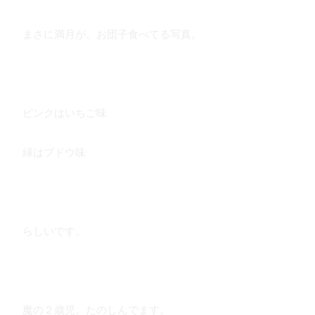
まさに満月が、お団子食べてる写真。
ピンクはいちご味
緑はブドウ味
らしいです。
魔の２歳児。たのしんでます。