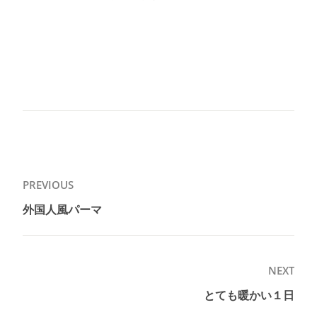
投
PREVIOUS
稿
外国人風パーマ
Previous
ナ
post:
ビ
ゲ
NEXT
ー
とても暖かい１日
Next
シ
post: