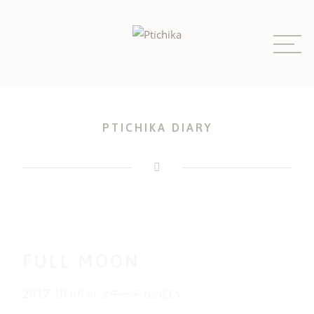
Skip
to
content
PTICHIKA DIARY
FULL MOON
2017.10.06
in
プチーチカの日々