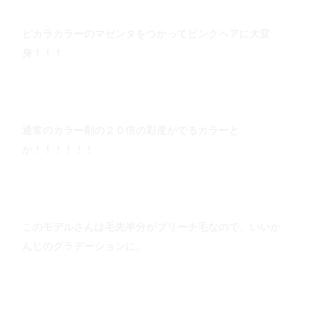
ピカラカラーのマゼンタをつかってピンクヘアに大変
身！！！
通常のカラー剤の２０倍の彩度がでるカラーと
か！！！！！！
このモデルさんは毛先半分がブリーチ毛なので、いいか
んじのグラデーションに。