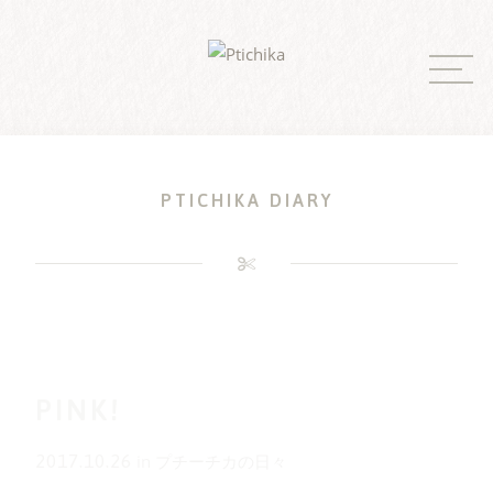
Skip
to
content
PTICHIKA DIARY
PINK!
2017.10.26
in
プチーチカの日々