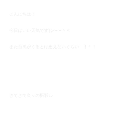
こんにちは！
今日はいい天気ですね〜〜＾＾
また台風がくるとは思えないくらい！！！！
さてさて久々の撮影♪♪