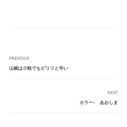
投
PREVIOUS
稿
山椒は小粒でもピリリと辛い
Previous
ナ
post:
ビ
ゲ
NEXT
ー
カラー♪ あおしま
Next
シ
post:
ョ
ン