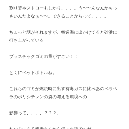
割り箸やストローもしかり、、、。う〜〜んなんかちっ
さいんだよなぁ〜〜。できることからって、、、。
ちょっと話がそれますが、毎週海に出かけてると砂浜に
打ち上がっている
プラスチックゴミの量がすごい！！
とくにペットボトルね。
これらのゴミが燃焼時に出す有毒ガスに比べあのペラペ
ラのポリシチレンの袋の与える環境への
影響って、、、、？？？。
ちなみにある業者さんから伺った話ですが