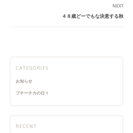
ゲ
NEXT
ー
４８歳どーでもな決意する秋
Next
シ
post:
ョ
ン
CATEGORIES
お知らせ
プチーチカの日々
RECENT