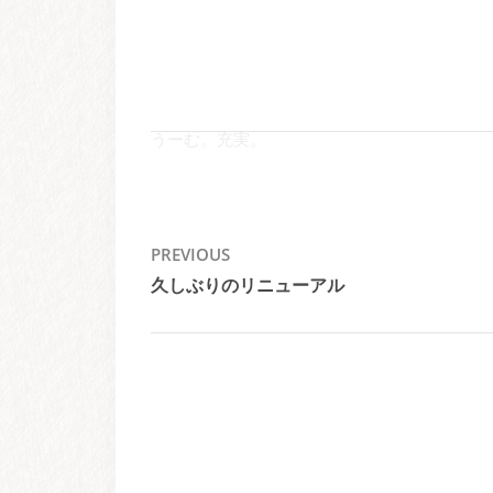
うーむ。充実。
投
PREVIOUS
久しぶりのリニューアル
稿
Previous
post:
ナ
ビ
ゲ
ー
シ