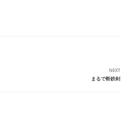
NEXT
まるで斬鉄剣
Next
post: