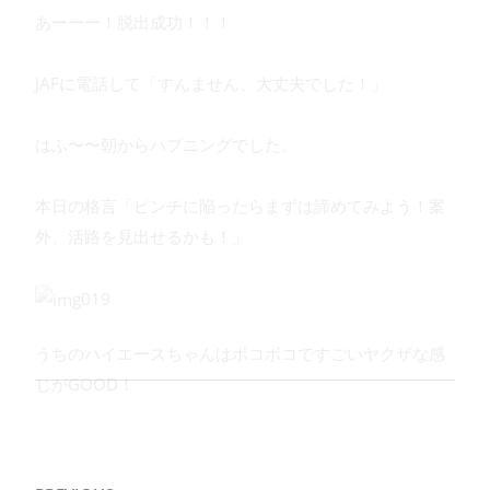
あーーー！脱出成功！！！
JAFに電話して「すんません、大丈夫でした！」
はふ〜〜朝からハプニングでした。
本日の格言「ピンチに陥ったらまずは諦めてみよう！案
外、活路を見出せるかも！」
うちのハイエースちゃんはボコボコですごいヤクザな感
じがGOOD！