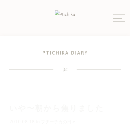
Skip
to
content
PTICHIKA DIARY
いや〜朝から焦りました
2010.08.18
in
プチーチカの日々