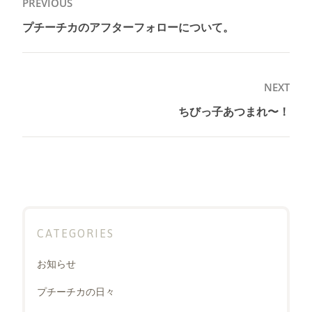
投
PREVIOUS
稿
プチーチカのアフターフォローについて。
Previous
ナ
post:
ビ
ゲ
NEXT
ー
ちびっ子あつまれ〜！
Next
シ
post:
ョ
ン
CATEGORIES
お知らせ
プチーチカの日々