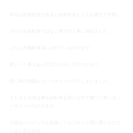
本日は財務処理があるため資料をたくさん携えて出勤。
そのため自転車ではなく車で行く事に決めました。
ふだん月極駐車場に止めているのですが
朝という事もあってぼんやりしてたのかな？
壁に車の側面おもいっきりぶつけてしまいました。
そもそも山本は車も自転車も同じなので傷つく事にはノ
ーダメージなのですが
今回はバックしても前進してもブロック塀に乗り上げて
しまい立ち往生。