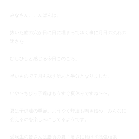
みなさん、こんばんは。
抜いた歯の穴が日に日に埋まってゆく事に月日の流れの
速さを
ひしひしと感じる今日このごろ。
早いもので７月も残す所あと半分となりました。
いや〜ちびっ子達はもうすぐ夏休みですね〜〜。
夏は子供達の季節。ようやく蝉達も鳴き始め、みんなに
会えるのを楽しみにしてるようです。
受験生の皆さんは勝負の夏！暑さに負けず勉強頑張