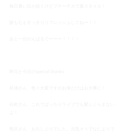
毎日暑い日が続くけどプチーチカで夏スタイル！
髪も心もすっきりリフレッシュしてねー！！
あと一日がんばるでーーー！！！！
昨日と今日のspecial thanks
杉浦さん 色々大変ですがお体だけはお大事に！
石村さん これでばっちりライブでも髪ふくらまない
よ！
熊沢さん お久しぶりでした。元気そうでなによりで