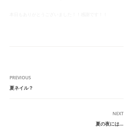
本日もありがとうございました！！感謝です！！
投
PREVIOUS
稿
夏ネイル？
Previous
ナ
post:
ビ
ゲ
NEXT
ー
夏の夜には…
Next
シ
post: