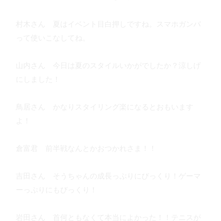
村木さん 夏はイベント目白押しですね。スマホガンバ
って使いこなしてね。
山内さん 今日は夏のスタイルいかがでしたか？涼しげ
にしました！
鳥居さん かなりスタイリング楽になるとおもいます
よ！
倉富君 前半戦なんとかおつかれさま！！
吉田さん そうちゃんの成長っぷりにびっくり！ゲーマ
ーっぷりにもびっくり！
岩田さん 首何ともなくて本当によかった！！テニスが