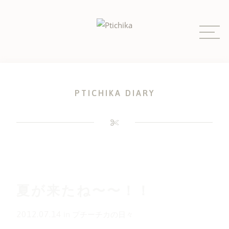
Skip
to
content
PTICHIKA DIARY
夏が来たね〜〜！！
2012.07.14
in
プチーチカの日々