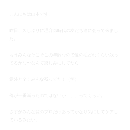
こんにちは山本です。
昨日、久しぶりに理容師時代の友だち達に会って来まし
た。
もうみんなそこそこの年齢なので髪の毛どれくらい残っ
てるかな〜なんて楽しみにしてたら
意外と？！みんな残ってた！（笑）
俺が一番減ったのではないか、、、ってくらい。
さすがみんな髪のプロだけあってかなり気にしてケアし
ているみたい。