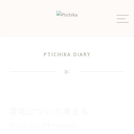
Skip
to
content
PTICHIKA DIARY
育毛について考える
2012.11.21
in
プチーチカの日々