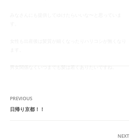
みなさんにも提供してゆけたらいいな〜と思っていま
す。
女性も出産後は髪質が細くなったりハリコシが無くなり
ます。
男女関係なくいつまでも髪は若くありたいですね。
投
PREVIOUS
稿
日帰り京都！！
Previous
ナ
post:
ビ
ゲ
NEXT