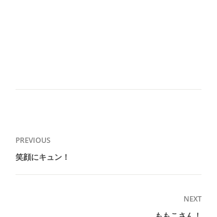
投
PREVIOUS
稿
笑顔にキュン！
Previous
ナ
post:
ビ
ゲ
NEXT
ー
ももこさん！
Next