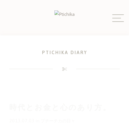
Skip
to
content
PTICHIKA DIARY
時代とお金と心のあり方。
2013.07.03
in
プチーチカの日々