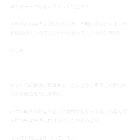
車でデートにゆきレストランではなく
手作りのお弁当をほおばる方が、当時の自分たちより幸
せ度数は高いのではないかと思ってしまうのは僕だけ
かしら。
８０年代経験者に草食系と、なんとなく卑下した呼ばれ
方をされる現代の若者は、
バブル時代の若者のように虚構にむかって偽りの幸せ感
を世の中から押し付けられてた生き方より
よっぽど地に足がついている。