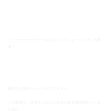
こ〜〜〜〜〜〜〜〜〜んなスッキリショートヘアに大変
身！
最近大人気のショートボブスタイル。
この髪型は、日本人にはない丸みのある後頭部をつくる
ために