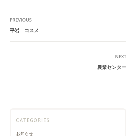
投
PREVIOUS
稿
平岩 コスメ
Previous
ナ
post:
ビ
ゲ
NEXT
ー
農業センター
Next
シ
post:
ョ
ン
CATEGORIES
お知らせ