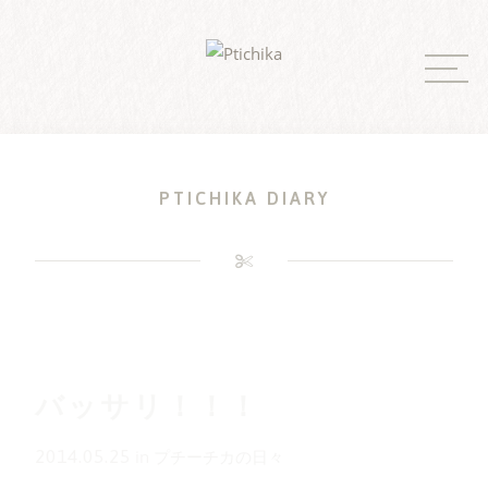
Skip
to
content
PTICHIKA DIARY
バッサリ！！！
2014.05.25
in
プチーチカの日々