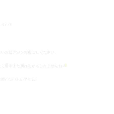
ょうか？
。
しいお盆休みをお過ごしください。
たら週末また崩れるかもしれませんね
温差がはげしいですね。