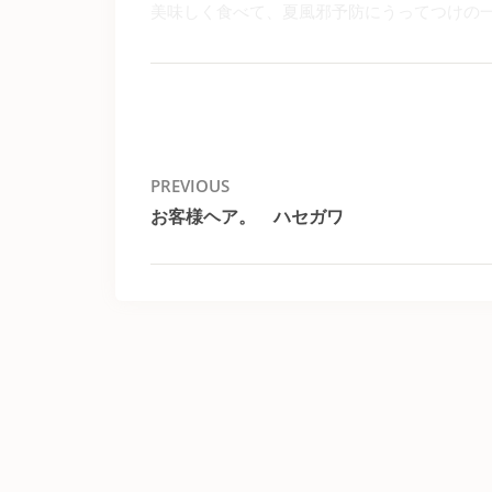
美味しく食べて、夏風邪予防にうってつけの
投
PREVIOUS
お客様ヘア。 ハセガワ
稿
Previous
post:
ナ
ビ
ゲ
ー
シ
ョ
ン