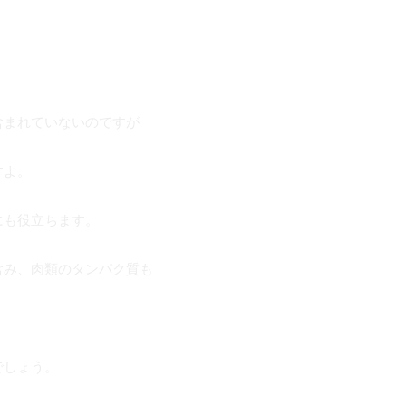
。
含まれていないのですが
すよ。
にも役立ちます。
含み、肉類のタンパク質も
でしょう。