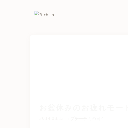
Skip
to
content
お盆休みのお疲れモー
2014.08.13
in
プチーチカの日々