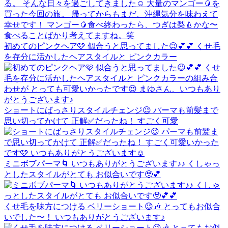
初めてのピンクヘア🩷 似合うと思ってました😉💕💕 くせ毛
を存分に活かしたヘアスタイルと ピンクカラー
ショートにばっさりスタイルチェンジ😉 パーマも前髪まで
思い切ってかけて 正解✅だったね！ すごく可愛
ミニボブパーマ🌀 いつもありがとうございます♪♪ くしゃっ
としたスタイルがとても お似合いです🥹💕
くせ毛を味方につける ベリーショート😉🎶 とってもお似合
いでした〜！ いつもありがとうございます♪