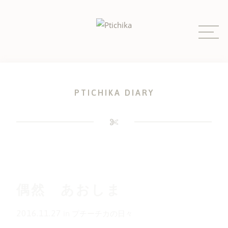
Skip
to
content
PTICHIKA DIARY
偶然 あおしま
2016.11.27
in
プチーチカの日々