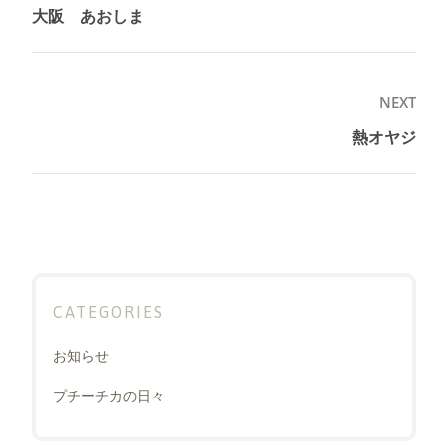
稿
大阪 あおしま
Previous
ナ
post:
ビ
ゲ
NEXT
ー
熱オヤジ
Next
シ
post:
ョ
ン
CATEGORIES
お知らせ
プチーチカの日々