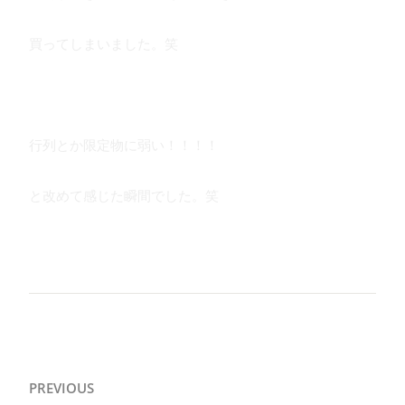
買ってしまいました。笑
行列とか限定物に弱い！！！！
と改めて感じた瞬間でした。笑
投
PREVIOUS