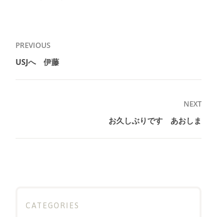
投
PREVIOUS
稿
USJへ 伊藤
Previous
ナ
post:
ビ
ゲ
NEXT
ー
お久しぶりです あおしま
Next
シ
post:
ョ
ン
CATEGORIES