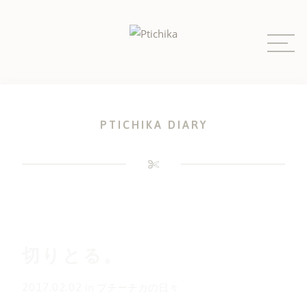
Skip
to
content
PTICHIKA DIARY
切りとる。
2017.02.02
in
プチーチカの日々