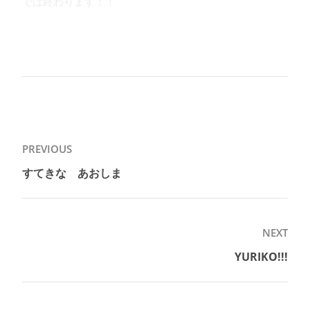
では終わります！！
投
PREVIOUS
稿
すてきな あおしま
Previous
ナ
post:
ビ
ゲ
NEXT
ー
YURIKO!!!
Next
シ
post:
ョ