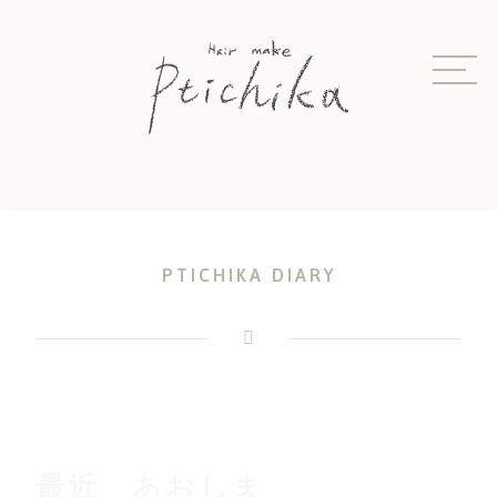
Skip
to
content
PTICHIKA DIARY
最近 あおしま