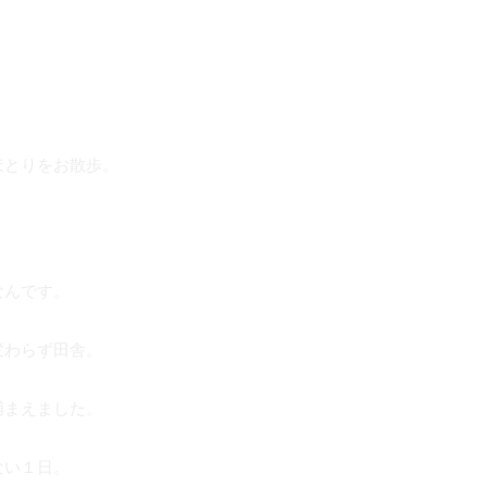
ほとりをお散歩。
なんです。
変わらず田舎。
捕まえました。
ない１日。