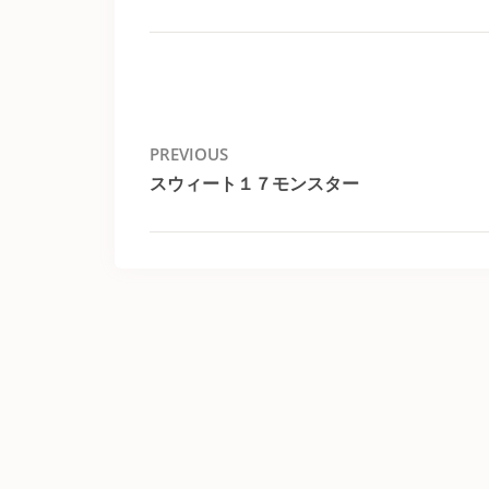
投
PREVIOUS
スウィート１７モンスター
稿
Previous
post:
ナ
ビ
ゲ
ー
シ
ョ
ン