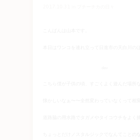
2017.10.31
in
プチーチカの日々
こんばんは山本です。
本日はワンコを連れ立って日進市の天白川の
dav
こちら僕が子供の頃、すごくよく遊んだ場所
懐かしいなぁ〜〜全然変わっていなくって相
道路脇の用水路でタガメやタイコウチをよく
ちょっとだけノスタルジックでなんてことの