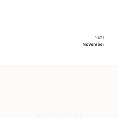
NEXT
November
Next
post:
FOLLOW US