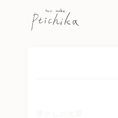
Skip
to
content
懐かしの光景