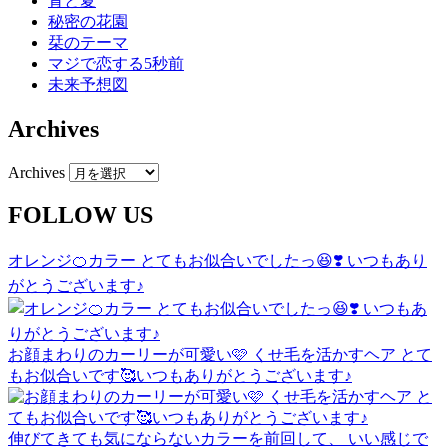
青と夏
秘密の花園
栞のテーマ
マジで恋する5秒前
未来予想図
Archives
Archives
FOLLOW US
オレンジ🍊カラー とてもお似合いでしたっ😆❣️ いつもあり
がとうございます♪
お顔まわりのカーリーが可愛い🩷 くせ毛を活かすヘア とて
もお似合いです🥰いつもありがとうございます♪
伸びてきても気にならないカラーを前回して、 いい感じで