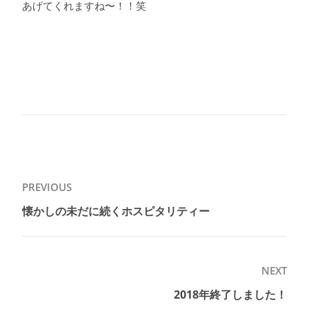
あげてくれますね〜！！笑
投
PREVIOUS
稿
懐かしの未だに続くホスピタリティー
Previous
ナ
post:
ビ
ゲ
NEXT
ー
2018年終了しました！
Next