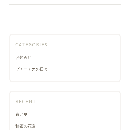
シ
post:
ョ
ン
CATEGORIES
お知らせ
プチーチカの日々
RECENT
青と夏
秘密の花園