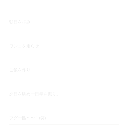
朝日を拝み。
ワンコを走らせ
ご飯を作り。
夕日を眺め一日竿を振り。
フグ一匹〜〜！(笑)