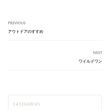
投
PREVIOUS
稿
アウトドアのすすめ
Previous
ナ
post:
ビ
ゲ
NEXT
ー
ワイルドワン
Next
シ
post:
ョ
ン
CATEGORIES