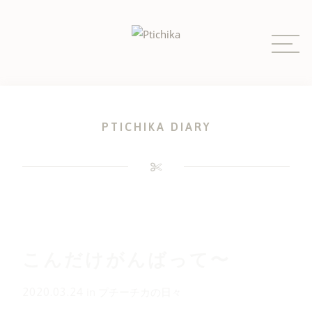
Skip
to
content
PTICHIKA DIARY
こんだけがんばって〜
2020.03.24
in
プチーチカの日々