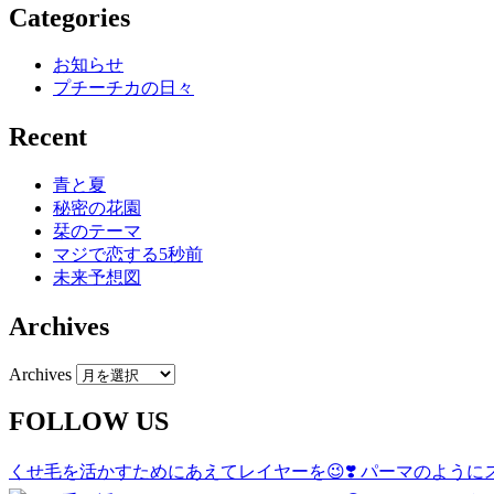
Categories
お知らせ
プチーチカの日々
Recent
青と夏
秘密の花園
栞のテーマ
マジで恋する5秒前
未来予想図
Archives
Archives
FOLLOW US
くせ毛を活かすためにあえてレイヤーを😉❣️ パーマのよう