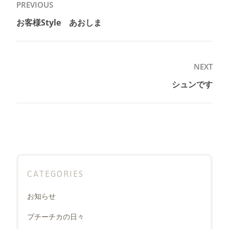
投
PREVIOUS
稿
お客様Style あおしま
Previous
ナ
post:
ビ
ゲ
NEXT
ー
シュンです
Next
シ
post:
ョ
ン
CATEGORIES
お知らせ
プチーチカの日々