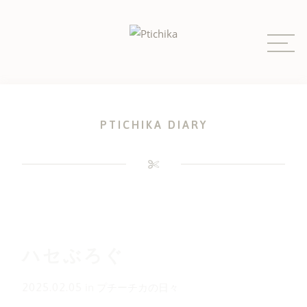
Skip
to
content
PTICHIKA DIARY
ハセぶろぐ
2025.02.05
in
プチーチカの日々