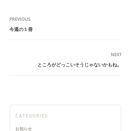
投
PREVIOUS
稿
今週の１冊
Previous
ナ
post:
ビ
ゲ
NEXT
ー
ところがどっこいそうじゃないかもね。
Next
シ
post:
ョ
ン
CATEGORIES
お知らせ