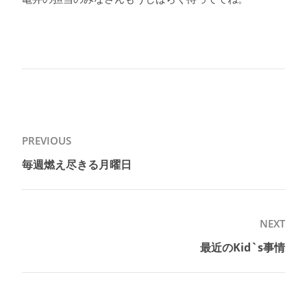
投
PREVIOUS
稿
毎週燃え尽きる月曜日
Previous
ナ
post:
ビ
ゲ
NEXT
ー
最近のKid`s事情
Next
シ
post:
ョ
ン