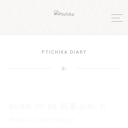
Skip
to
content
PTICHIKA DIARY
BORN TO BE 田原 GIRL !!
2010.04.23
in
お店ができるまで