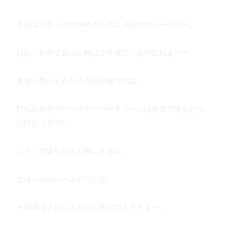
今日はスタッフの中村さんの２４回目のバースデー。
おお、初めて会った時は２０歳だったのにねえ〜〜。
本当に早いもんだよ月日が経つのは。
打ち合わせでバースデーパーティーには参加できなかっ
たけど（スマン）
こうして陰ながらお祝いするよ。
次はハセのバースデーだな。
その頃はまだいるからお祝いできそうよ〜。