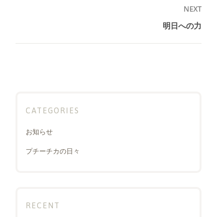
ゲ
NEXT
ー
明日への力
Next
シ
post:
ョ
ン
CATEGORIES
お知らせ
プチーチカの日々
RECENT