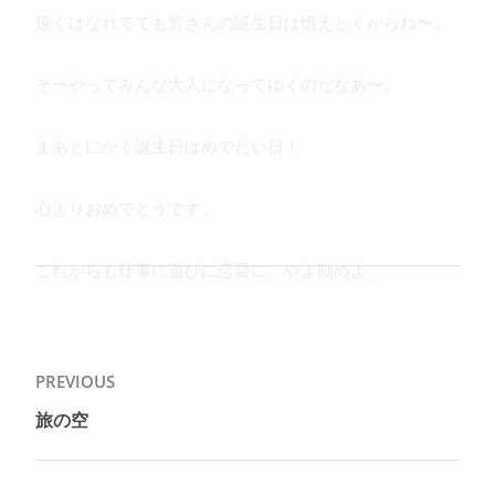
遠くはなれてても皆さんの誕生日は憶えとくからね〜。
そーやってみんな大人になってゆくのだなあ〜。
まあとにかく誕生日はめでたい日！
心よりおめでとうです。
これからも仕事に遊びに恋愛に、やよ励めよ。
投
PREVIOUS
稿
旅の空
Previous
ナ
post:
ビ