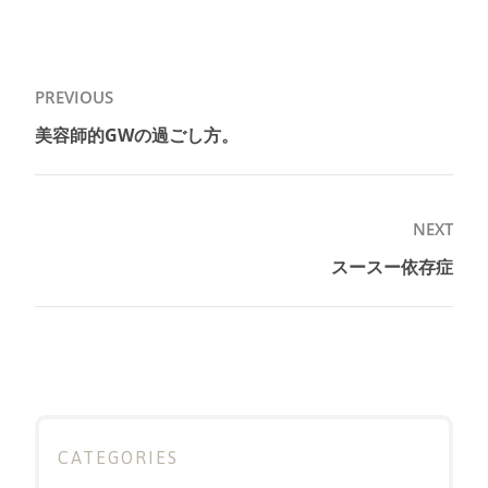
投
PREVIOUS
稿
美容師的GWの過ごし方。
Previous
ナ
post:
ビ
ゲ
NEXT
ー
スースー依存症
Next
シ
post:
ョ
ン
CATEGORIES