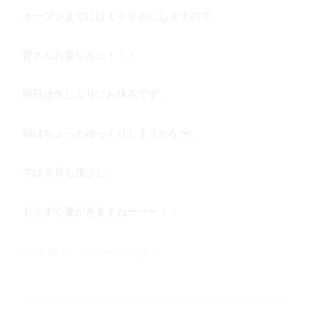
オープンまでには１００点にしますので
皆さんお楽しみに！！！
明日は久しぶりにお休みです。
朝はちょっとゆっくりしようかな〜。
では６月も後少し。
もうすぐ夏がきますねーーー！！
in
プチーチカの日々
2010.06.27