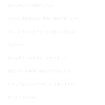
忘れられない一週間だったよ。
さすがに普段使わない筋肉と脳みそ使った〜。
でも、とうとうオープンまであと３日だよ！
うひ〜〜〜。
みんな来てくれるかな（ドキドキ！）
後は一日一日確実に積み上げてゆくだけ。
スタッフはシャンプーすごく上達しました！
８０点くらいだね。