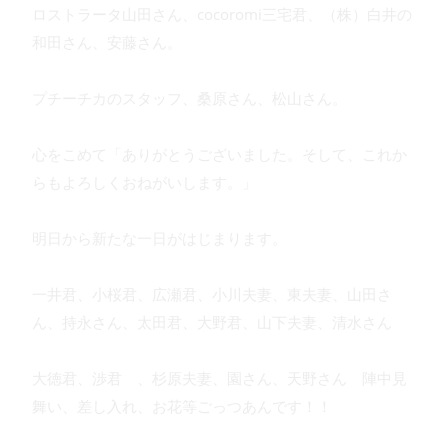
ロストラータ山田さん、cocoromi三宅君、（株）白井の
和田さん、安藤さん。
プチーチカのスタッフ、桑原さん、松山さん。
心をこめて「ありがとうございました。そして、これか
らもよろしくおねがいします。」
明日から新たな一日がはじまります。
一井君、小桜君、広瀬君、小川夫妻、東夫妻、山田さ
ん、持永さん、太田君、大野君、山下夫妻、清水さん
大徳君、渉君 、杉原夫妻、園さん、天野さん 陣中見
舞い、差し入れ、お花等ごっつあんです！！