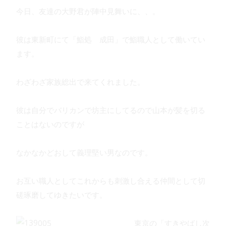
今日、友達の大野君が陣中見舞いに、、。
彼は東新町にて「鮨処 成田」で鮨職人として働いてい
ます。
わざわざ家族総出で来てくれました。
彼は自分でバリカンで坊主にしてるので山本が髪を切る
ことはないのですが
なかなかどおして義理堅い男なのです。
お互い職人としてこれからも刺激し合える仲間として切
磋琢磨してゆきたいです。
東京の「すきやばし次