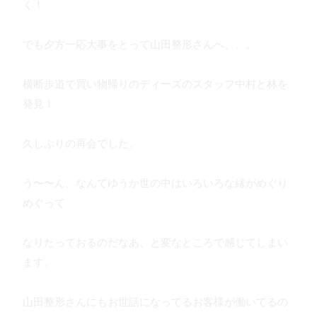
く！
でも夕方一応大事をとって山田整形さんへ、、。
横断歩道で買い物帰りのディーズのスタッフ中村と林を
発見！
久しぶりの再会でした。
う〜〜ん、なんてゆうか世の中はいろいろな縁がめぐり
めぐって
なりたっておるのだなあ、と変なところで感じてしまい
ます。
山田整形さんにもお世話になってるお客様が働いてるの