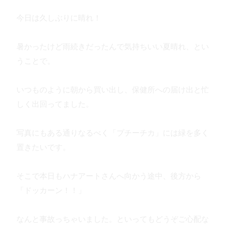
今日は久しぶりに晴れ！
暑かったけど雨続きだったんで気持ちいい夏晴れ、とい
うことで。
いつものように朝から買い出し、保健所への届け出と忙
しく出回ってました。
写真にもある通りなるべく「プチーチカ」には緑を多く
置きたいです。
そこで本日もハナアートさんへ向かう途中、後方から
「ドッカーン！！」
なんと事故っちゃいました。といってもどうぞご心配な