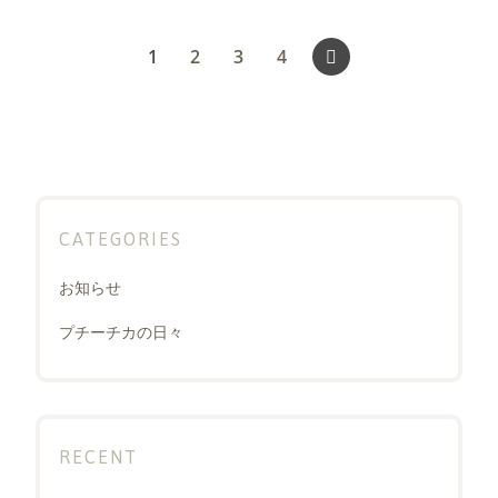
投
Page
Page
Page
Page
1
2
3
4
稿
の
ペ
ー
ジ
CATEGORIES
送
り
お知らせ
プチーチカの日々
RECENT