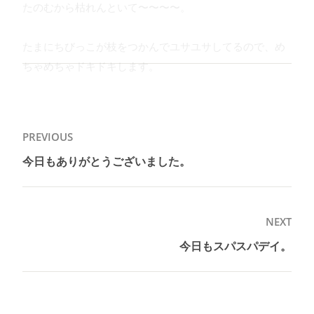
たのむから枯れんといて〜〜〜〜。
たまにちびっこが枝をつかんでユサユサしてるので、め
ちゃめちゃドキドキします。
投
PREVIOUS
稿
今日もありがとうございました。
Previous
ナ
post:
ビ
ゲ
NEXT
ー
今日もスパスパデイ。
Next
シ
post:
ョ
ン