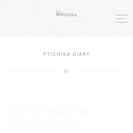
Skip
to
content
PTICHIKA DIARY
コンパクタは３０歳
2010.09.04
in
プチーチカの日々