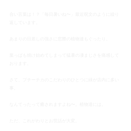
合い言葉は！？「毎日暑いね〜」最近呪文のように繰り
返しています。
あまりの日差しの強さに窓際の植物達もぐったり。
葉っぱも焼け始めてしまって猛暑の凄まじさを痛感して
おります。
さて、プチーチカのこだわりのひとつに緑が店内に多い
事。
なんてったって癒されますよね〜。植物達には。
ただ、これがわりとお世話が大変。