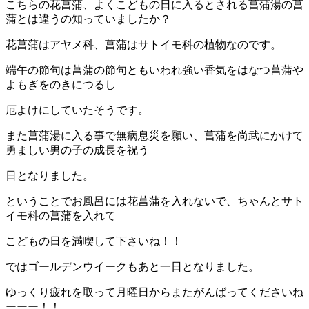
こちらの花菖蒲、よくこどもの日に入るとされる菖蒲湯の菖
蒲とは違うの知っていましたか？
花菖蒲はアヤメ科、菖蒲はサトイモ科の植物なのです。
端午の節句は菖蒲の節句ともいわれ強い香気をはなつ菖蒲や
よもぎをのきにつるし
厄よけにしていたそうです。
また菖蒲湯に入る事で無病息災を願い、菖蒲を尚武にかけて
勇ましい男の子の成長を祝う
日となりました。
ということでお風呂には花菖蒲を入れないで、ちゃんとサト
イモ科の菖蒲を入れて
こどもの日を満喫して下さいね！！
ではゴールデンウイークもあと一日となりました。
ゆっくり疲れを取って月曜日からまたがんばってくださいね
ーーー！！