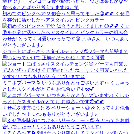
初めてのピンクヘア🩷 似合うと思ってました😉💕💕 くせ毛
を存分に活かしたヘアスタイルと ピンクカラー
ショートにばっさりスタイルチェンジ😉 パーマも前髪まで
思い切ってかけて 正解✅だったね！ すごく可愛
ミニボブパーマ🌀 いつもありがとうございます♪♪ くしゃっ
としたスタイルがとても お似合いです🥹💕
くせ毛を味方につける ベリーショート😉🎶 とってもお似合
いでした〜！ いつもありがとうございます♪
くるくるヘア🌀 朝はたっぷり濡らしてスタイリング剤をつ