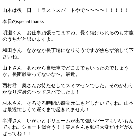
山本は後一日！！ラストスパートやで〜〜〜〜！！！！！
本日のspecial thanks
明瀬くん お仕事頑張ってますね。長く続けられるのも才能
のうちだと思いますよ。
和田さん なかなか長丁場になりそうですが焦らず治して下
さいね。
山下さん あれから自転車でどこまでもいったのでしょう
か。長距離乗ってないな〜。最近。
西村君 奥さんお待たせしてスミマセンでした。そのかわり
かなり渾身のヘッドスパでしたよ！
村木さん そろそろ時間の感覚元にもどしたいですね。山本
は最近忙しくて遅くまで起きれません！
半澤さん いがいとボリュームが出て強いパーマもいいもん
ですね。ショート似合う！！美月さんも勉強大変だけどがん
ばってね！！