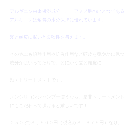
アルギニン由来保湿成分、、、アミノ酸のひとつである
アルギニンは角質の水分保持に優れています。
髪と頭皮に潤いと柔軟性を与えます。
その他にも鎮静作用や抗炎作用など頭皮を穏やかに保つ
成分がはいってたりで、とにかく髪と頭皮に
効くトリートメントです。
ノンシリコンシャンプー使うなら、是非トリートメント
にもこだわって頂けると嬉しいです！
２５０gで３，５００円（税込み３，６７５円）なり。