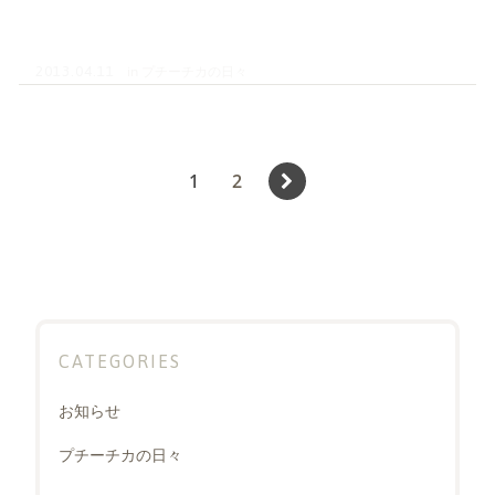
in
プチーチカの日々
2013.04.11
投
Page
Page
1
2
稿
の
ペ
ー
ジ
CATEGORIES
送
り
お知らせ
プチーチカの日々