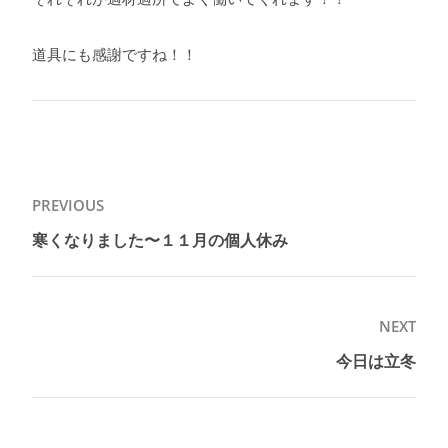
道具にも感謝ですね！！
投
PREVIOUS
稿
寒くなりました〜１１月の個人休み
Previous
ナ
post:
ビ
ゲ
NEXT
ー
今日は立冬
Next
シ
post:
ョ
ン