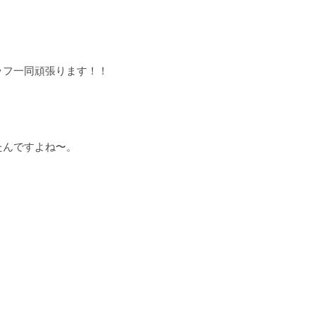
ッフ一同頑張ります！！
たんですよね〜。