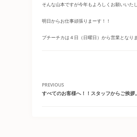
そんな山本ですが今年もよろしくお願いいた
明日からお仕事頑張りまーす！！
プチーチカは４日（日曜日）から営業となり
投
PREVIOUS
すべてのお客様へ！！スタッフからご挨拶
稿
Previous
post:
ナ
ビ
ゲ
ー