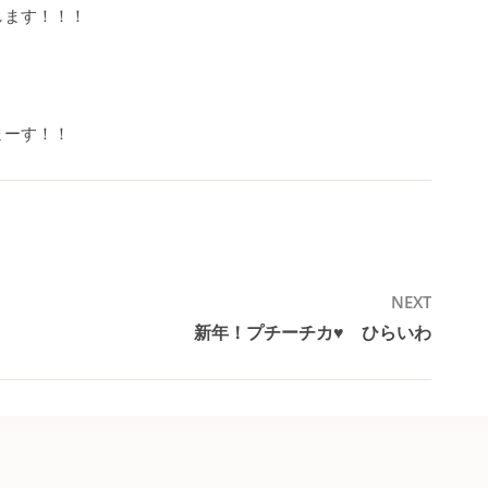
します！！！
まーす！！
NEXT
。
新年！プチーチカ♥︎ ひらいわ
Next
post: