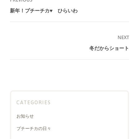
稿
新年！プチーチカ♥︎ ひらいわ
Previous
ナ
post:
ビ
ゲ
NEXT
ー
冬だからショート
Next
シ
post:
ョ
ン
CATEGORIES
お知らせ
プチーチカの日々