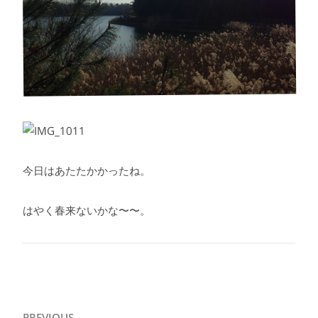
今日はあたたかかったね。
はやく春来ないかな〜〜。
投
PREVIOUS