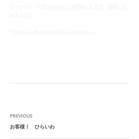
しっかりとくせ毛さんのことを理解した上で、施術に入
れるように
これからも努めて行きたいものですね＾＾
投
PREVIOUS
稿
お客様！ ひらいわ
Previous
ナ
post: