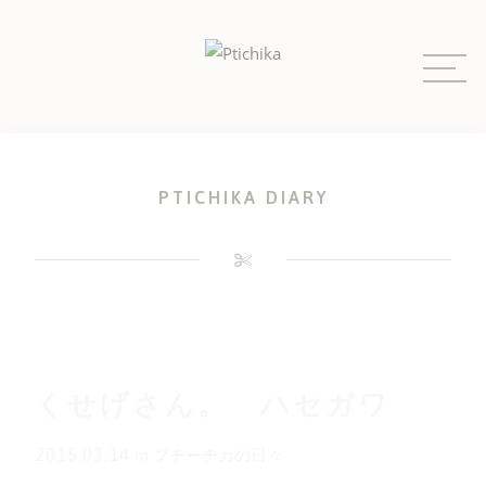
Skip
to
content
PTICHIKA DIARY
くせげさん。 ハセガワ
2015.03.14
in
プチーチカの日々