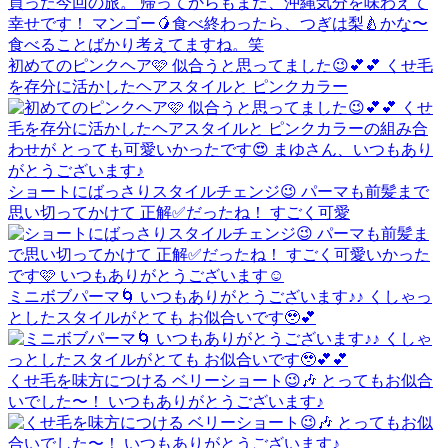
初めてのピンクヘア🩷 似合うと思ってました😉💕💕 くせ毛
を存分に活かしたヘアスタイルと ピンクカラー
ショートにばっさりスタイルチェンジ😉 パーマも前髪まで
思い切ってかけて 正解✅だったね！ すごく可愛
ミニボブパーマ🌀 いつもありがとうございます♪♪ くしゃっ
としたスタイルがとても お似合いです🥹💕
くせ毛を味方につける ベリーショート😉🎶 とってもお似合
いでした〜！ いつもありがとうございます♪