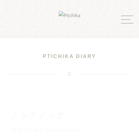
Skip
to
content
PTICHIKA DIARY
ノックノック
in
プチーチカの日々
2016.12.08