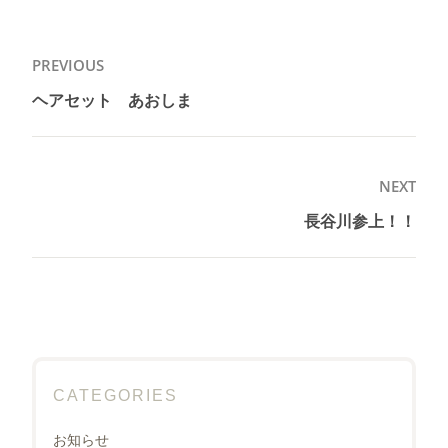
投
PREVIOUS
稿
ヘアセット あおしま
Previous
ナ
post:
ビ
ゲ
NEXT
ー
長谷川参上！！
Next
シ
post:
ョ
ン
CATEGORIES
お知らせ