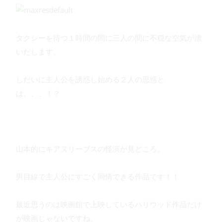
タクシーを待つ１時間の間に三人の間に不穏な空気が漂
いだします。
しだいに主人公を誘惑し始める２人の思惑と
は、、、！？
山本的にキアヌリーブスの怪演が見どころ。
男目線で主人公にすごく同情できる作品です！！
最近思うのは映画館で上映しているハリウッド作品だけ
が映画じゃないですね。