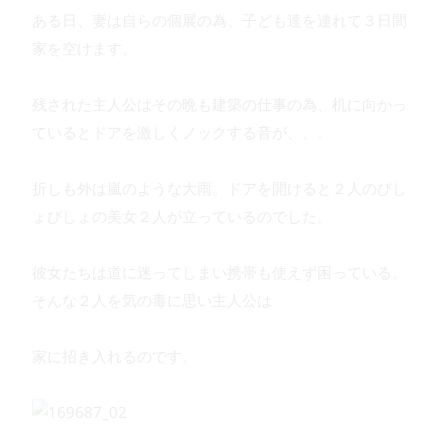
ある日、妻は自らの個展の為、子ども達を連れて３日間
家を空けます。
残された主人公はその晩も建築の仕事の為、机に向かっ
ているとドアを激しくノックする音が、、。
折しも外は嵐のような大雨。ドアを開けると２人のびし
ょびしょの美女２人が立っているのでした。
彼女たちは道に迷ってしまい携帯も使えず困っている。
そんな２人を気の毒に思い主人公は
家に招き入れるのです。