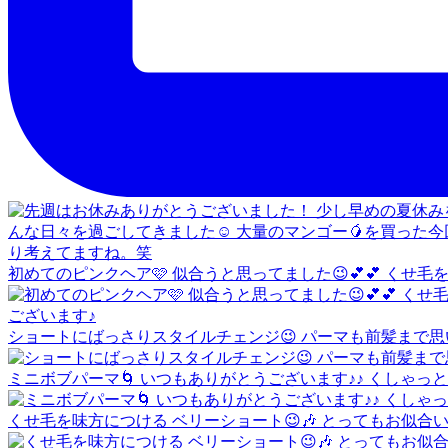
初めてのピンクヘア🩷 似合うと思ってました😉💕💕 くせ
ショートにばっさりスタイルチェンジ😉 パーマも前髪まで思
ミニボブパーマ🌀 いつもありがとうございます♪♪ くしゃっと
くせ毛を味方につける ベリーショート😉🎶 とってもお似合