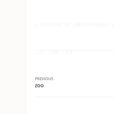
１１月の２３日（木）は祝日のためお休みと
よろしくお願いします。
投
PREVIOUS
ZOO
稿
Previous
post:
ナ
ビ
ゲ