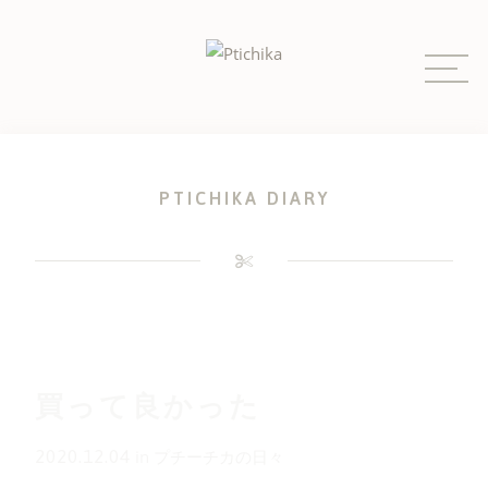
Skip
to
content
PTICHIKA DIARY
買って良かった
2020.12.04
in
プチーチカの日々