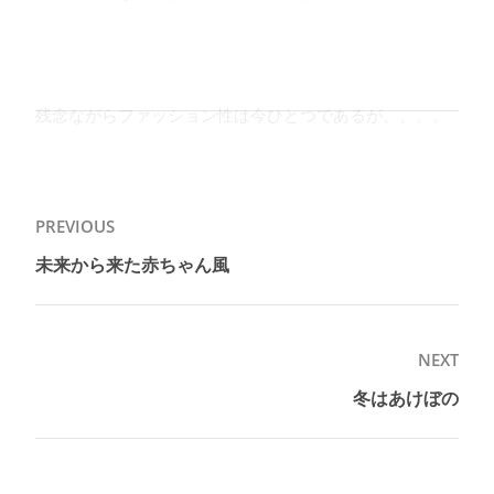
残念ながらファッション性は今ひとつであるが、、、。
投
PREVIOUS
稿
未来から来た赤ちゃん風
Previous
ナ
post:
ビ
ゲ
NEXT
ー
冬はあけぼの
Next
シ
post:
ョ
ン