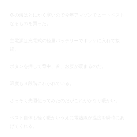
冬の海はとにかく寒いので今年アマゾンでヒートベスト
なるものを買った。
主電源は充電式の軽量バッテリーでポッケに入れて接
続。
ボタンを押して背中、首、お腹が暖まるのだ。
温度も３段階にわかれている。
さっそく先週使ってみたのだがこれがかなり暖かい。
ベスト自体も軽く暖かいうえに電熱線が温度を瞬時にあ
げてくれる。