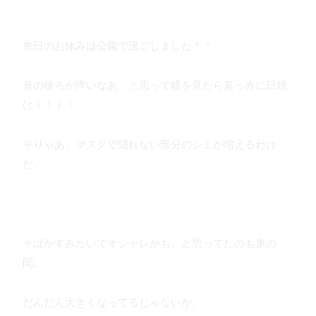
先日のお休みは公園で過ごしました＾＾
首の後ろが痒いなあ。と思って鏡を見たら真っ赤に日焼
け！！！！
そりゃあ、マスクで隠れない部分のシミが増えるわけ
だ。
そばかすみたいでオシャレかも。と思ってたのも束の
間。
だんだん大きくなってるじゃないか。