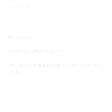
ハセぶろぐ
暑いですね〜〜〜
でもまだまだ油断はできない！？
と思いながら、毎晩毛布を蹴飛ばして寝ています。長谷
川です。