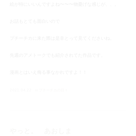
絵が特にいいんですよね〜〜〜物憂げな感じが、、。
お話もとても面白いので
プチーチカに来た際は是非とって見てくださいね。
先週のアメトークでも紹介されてた作品です。
漫画とはいえ侮る事なかれですよ！！
in
プチーチカの日々
2021.04.22
やっと。 あおしま