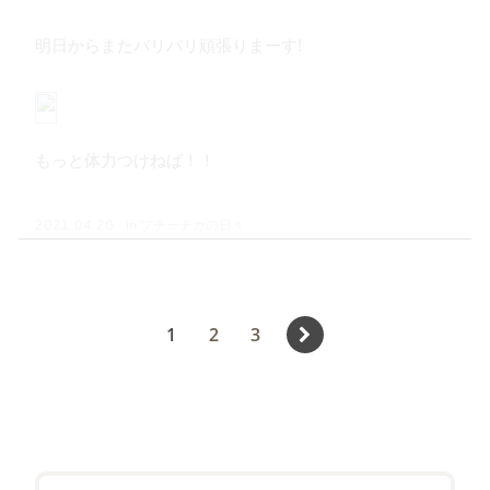
明日からまたバリバリ頑張りまーす!
もっと体力つけねば！！
in
プチーチカの日々
2021.04.20
投
Page
Page
Page
1
2
3
稿
の
ペ
ー