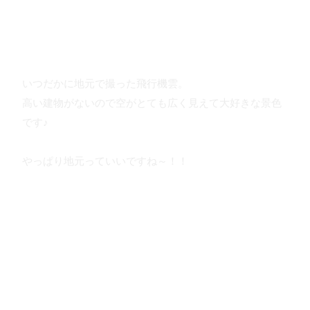
いつだかに地元で撮った飛行機雲。
高い建物がないので空がとても広く見えて大好きな景色
です♪
やっぱり地元っていいですね～！！