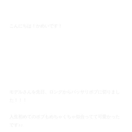
こんにちは！かめいです！
モデルさんを先日、ロングからバッサリボブに切りまし
た！！！
人生初めてのボブもめちゃくちゃ似合ってて可愛かった
です♪♪