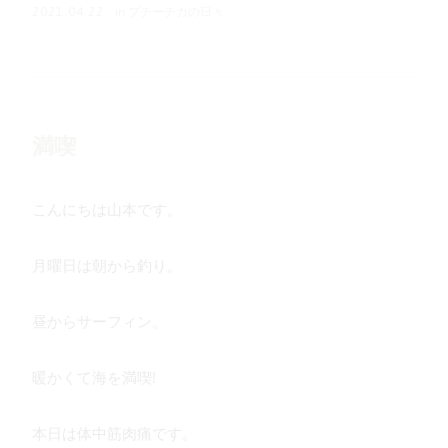
in
プチーチカの日々
2021.04.22
満喫
こんにちは山本です。
月曜日は朝から釣り。
昼からサーフィン。
暖かくて海を満喫!
本日は体中筋肉痛です。