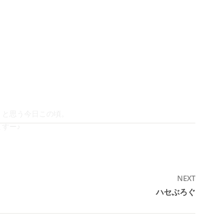
！と思う今日この頃。
すー♪
NEXT
ハセぶろぐ
Next
post: