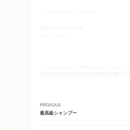
こんにちは！あおしまです！
最近私の中できている
カレーブーム。
いつかいろんなカレー屋さんを巡ってみたい
おすすめのお店があればぜひ情報をお願いしま
投
PREVIOUS
最高級シャンプー
稿
Previous
post:
ナ