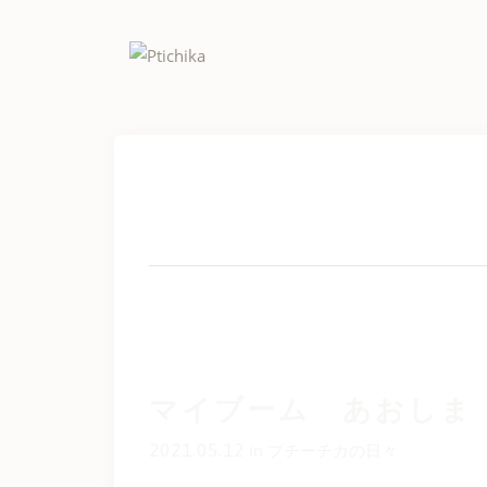
Skip
to
content
マイブーム あおしま
2021.05.12
in
プチーチカの日々